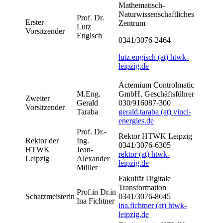
Mathematisch-
Naturwissenschaftliches
Prof. Dr.
Erster
Zentrum
Lutz
Vorsitzender
Engisch
0341/3076-2464
lutz.engisch (at) htwk-
leipzig.de
Actemium Controlmatic
M.Eng.
GmbH, Geschäftsführer
Zweiter
Gerald
030/916087-300
Vorsitzender
Taraba
gerald.taraba (at) vinci-
energies.de
Prof. Dr.-
Rektor HTWK Leipzig
Rektor der
Ing.
0341/3076-6305
HTWK
Jean-
rektor (at) htwk-
Leipzig
Alexander
leipzig.de
Müller
Fakultät Digitale
Transformation
Prof.in Dr.in
Schatzmeisterin
0341/3076-8645
Ina Fichtner
ina.fichtner (at) htwk-
leipzig.de