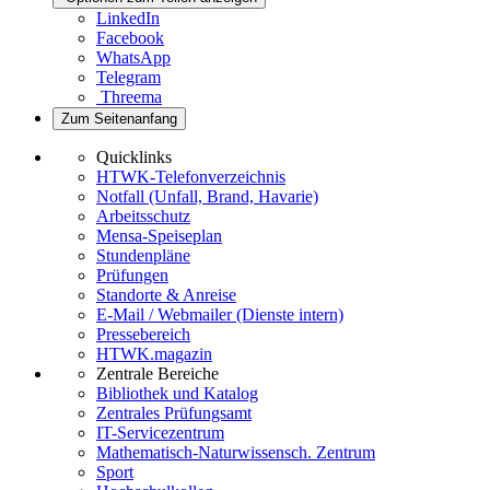
LinkedIn
Facebook
WhatsApp
Telegram
Threema
Zum Seitenanfang
Quicklinks
HTWK-Telefonverzeichnis
Notfall (Unfall, Brand, Havarie)
Arbeitsschutz
Mensa-Speiseplan
Stundenpläne
Prüfungen
Standorte & Anreise
E-Mail / Webmailer (Dienste intern)
Pressebereich
HTWK.magazin
Zentrale Bereiche
Bibliothek und Katalog
Zentrales Prüfungsamt
IT-Servicezentrum
Mathematisch-Naturwissensch. Zentrum
Sport