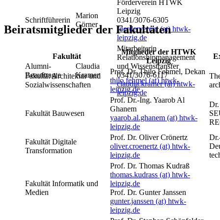
Förderverein HTWK
Leipzig
Marion
Schriftführerin
0341/3076-6305
Görner
Beiratsmitglieder der Fakultäten
foerderverein (at) htwk-
leipzig.de
Mitarbeiterin
Mitglieder der HTWK
Fakultät
Ex
Relationshipmanagement
Leipzig
Alumni-
Claudia
und Wissenstransfer
Prof. Dr. Thilo Fehmel, Dekan
Beauftragte
Kramer
0341/3076-6117
Fakultät Architektur und
The
thilo.fehmel (at) htwk-
claudia.kramer (at) htwk-
Sozialwissenschaften
arc
leipzig.de
leipzig.de
Prof. Dr.-Ing. Yaarob Al
Dr.
Ghanem
Fakultät Bauwesen
SE
yaarob.al.ghanem (at) htwk-
RE
leipzig.de
Prof. Dr. Oliver Crönertz
Dr.
Fakultät Digitale
oliver.croenertz (at) htwk-
De
Transformation
leipzig.de
te
Prof. Dr. Thomas Kudraß
thomas.kudrass (at) htwk-
Fakultät Informatik und
leipzig.de
Medien
Prof. Dr. Gunter Janssen
gunter.janssen (at) htwk-
leipzig.de