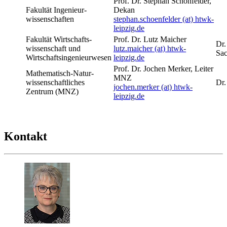
Prof. Dr. Stephan Schönfelder,
Fakultät Ingenieur-
Dekan
wissenschaften
stephan.schoenfelder (at) htwk-
leipzig.de
Fakultät Wirtschafts-
Prof. Dr. Lutz Maicher
Dr.
wissenschaft und
lutz.maicher (at) htwk-
Sac
Wirtschaftsingenieurwesen
leipzig.de
Prof. Dr. Jochen Merker, Leiter
Mathematisch-Natur-
MNZ
wissenschaftliches
Dr.
jochen.merker (at) htwk-
Zentrum (MNZ)
leipzig.de
Kontakt